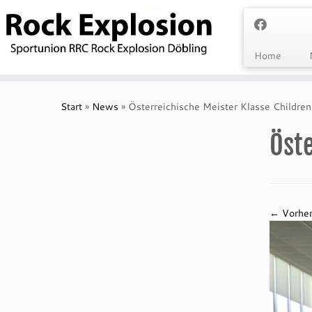
Zum
Inhalt
springen
Home
Start
»
News
»
Österreichische Meister Klasse Children
Öste
← Vorher