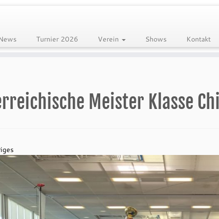
News
Turnier 2026
Verein
Shows
Kontakt
rreichische Meister Klasse Ch
iges