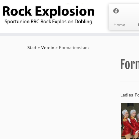
Zum
Inhalt
springen
Home
Start
»
Verein
»
Formationstanz
For
Ladies Fo