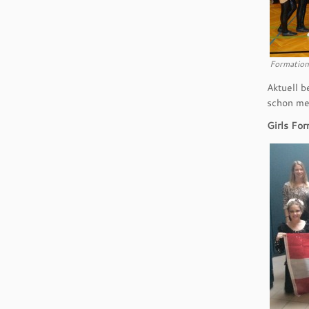
Formation
Aktuell b
schon me
Girls For