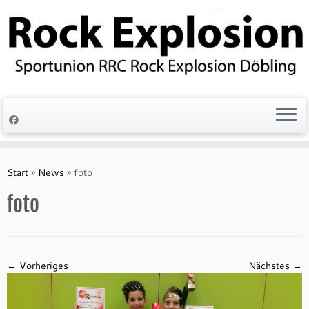
Zum
Inhalt
springen
Start
»
News
»
foto
foto
← Vorheriges
Nächstes →