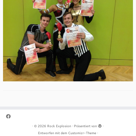
·
© 2026
Rock Explosion
·
Präsentiert von
·
Entworfen mit dem
Customizr-Theme
·