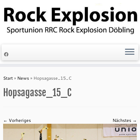
Zum
Inhalt
springen
Start
»
News
»
Hopsagasse_15_C
Hopsagasse_15_C
← Vorheriges
Nächstes →