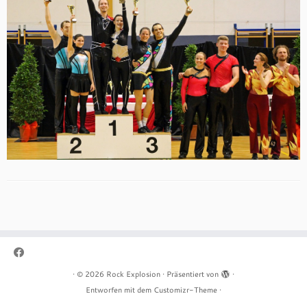
·
© 2026
Rock Explosion
·
Präsentiert von
·
Entworfen mit dem
Customizr-Theme
·