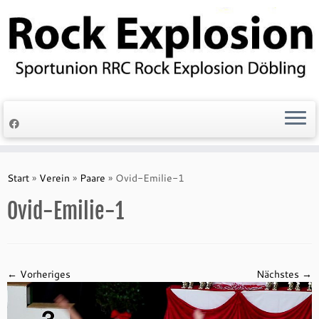
Zum
Inhalt
springen
Start
»
Verein
»
Paare
»
Ovid-Emilie-1
Ovid-Emilie-1
← Vorheriges
Nächstes →